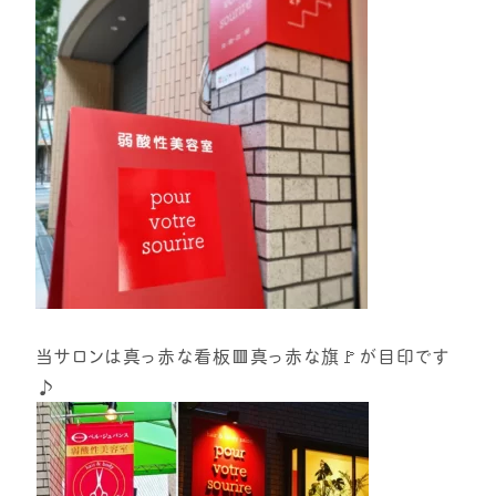
⁡
当サロンは真っ赤な看板🟥真っ赤な旗🚩が目印です
⁡♪